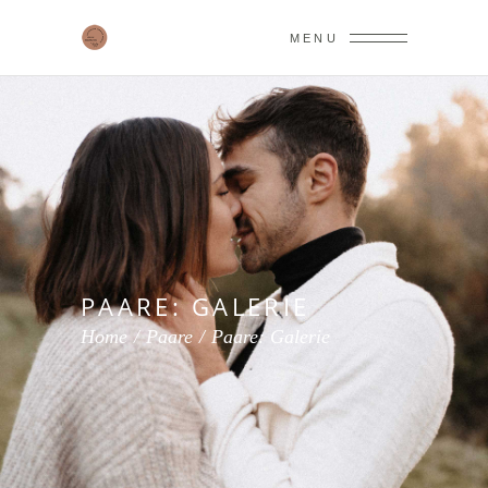
MENU
PAARE: GALERIE
Home
/
Paare
/
Paare: Galerie