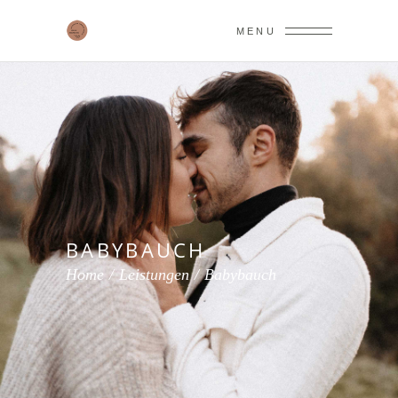
MENU
BABYBAUCH
Home
/
Leistungen
/
Babybauch